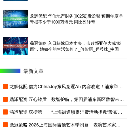
龙辉优配 华信地产财务(00252)发盈警 预期年度净
亏损不少于1000万港元 同比盈转亏
鼎冠策略 入日籍嫁日本丈夫，击败邓亚萍大喊“吆
西”，她如今的生活如何？_何智丽_乒乓球_中国
最新文章
龙辉优配 借力ChinaJoy东风竞逐AI+内容赛道！浦东举办游戏微短剧产业推介会
鼎泽配资 匠心铸盾，数智护航，第四届浦东新区数智未来守护者大赛落幕
鸿运配资 双榜第一！“上海街道镇促消费活动指数”发布，静安这个街道如何脱颖而出？
鼎冠策略 2026上海国际吉他艺术季闭幕，表演艺术家乔榛再现《魂断蓝桥》经典片段