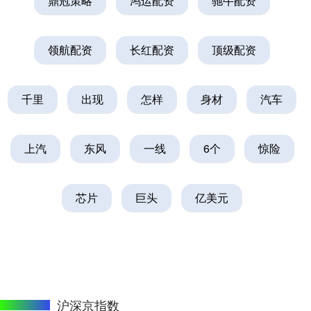
鼎冠策略
鸿运配资
驰牛配资
领航配资
长红配资
顶级配资
千里
出现
怎样
身材
汽车
上汽
东风
一线
6个
惊险
芯片
巨头
亿美元
沪深京指数