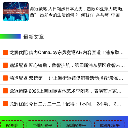
鼎冠策略 入日籍嫁日本丈夫，击败邓亚萍大喊“吆
西”，她如今的生活如何？_何智丽_乒乓球_中国
最新文章
龙辉优配 借力ChinaJoy东风竞逐AI+内容赛道！浦东举办游戏微短剧产业推介会
鼎泽配资 匠心铸盾，数智护航，第四届浦东新区数智未来守护者大赛落幕
鸿运配资 双榜第一！“上海街道镇促消费活动指数”发布，静安这个街道如何脱颖而出？
鼎冠策略 2026上海国际吉他艺术季闭幕，表演艺术家乔榛再现《魂断蓝桥》经典片段
龙辉优配 今日二月二十二！记得：1不问、 2不动、 3不借，马年鸿运当头
配资炒
广州配资平
深圳配资平
成都配资平