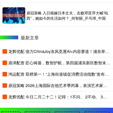
鼎冠策略 入日籍嫁日本丈夫，击败邓亚萍大喊“吆
西”，她如今的生活如何？_何智丽_乒乓球_中国
最新文章
龙辉优配 借力ChinaJoy东风竞逐AI+内容赛道！浦东举办游戏微短剧产业推介会
鼎泽配资 匠心铸盾，数智护航，第四届浦东新区数智未来守护者大赛落幕
鸿运配资 双榜第一！“上海街道镇促消费活动指数”发布，静安这个街道如何脱颖而出？
鼎冠策略 2026上海国际吉他艺术季闭幕，表演艺术家乔榛再现《魂断蓝桥》经典片段
龙辉优配 今日二月二十二！记得：1不问、 2不动、 3不借，马年鸿运当头