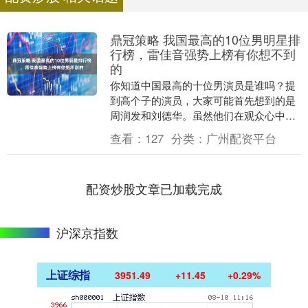
鼎冠策略 我国最高的10位男明星排
行榜，雷佳音强势上榜有你想不到
的
你知道中国最高的十位男演员是谁吗？提
到高个子的演员，大家可能首先想到的是
周润发和刘德华。虽然他们在观众心中显
得非常高大，但实际上他们的身高并不算
查看：
127
分类：
广州配资平台
突出。有些演员在....
配资炒股文章已加载完成
沪深京指数
上证综指
3951.20
+11.16
+0.28%