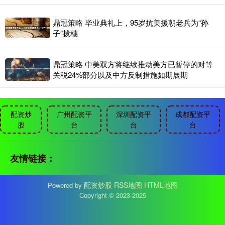
鼎冠策略 毕业典礼上，95岁抗美援朝老兵为“孙
子”拨穗
鼎冠策略 中美双方将继续推动美方已暂停的对等
关税24%部分以及中方反制措施如期展期
配资炒
广州配资平
深圳配资平
成都配资平
股
台
台
台
友情链接：
配资炒股
RSS地图
HTML地图
Powered by
Copyright
© 2023-2025