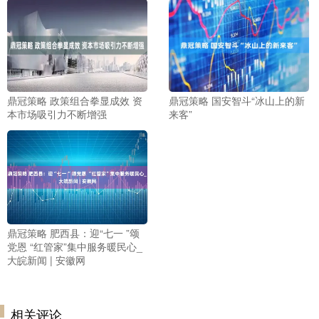
鼎冠策略 政策组合拳显成效 资
鼎冠策略 国安智斗“冰山上的新
本市场吸引力不断增强
来客”
鼎冠策略 肥西县：迎“七一 ”颂
党恩 “红管家”集中服务暖民心_
大皖新闻 | 安徽网
相关评论