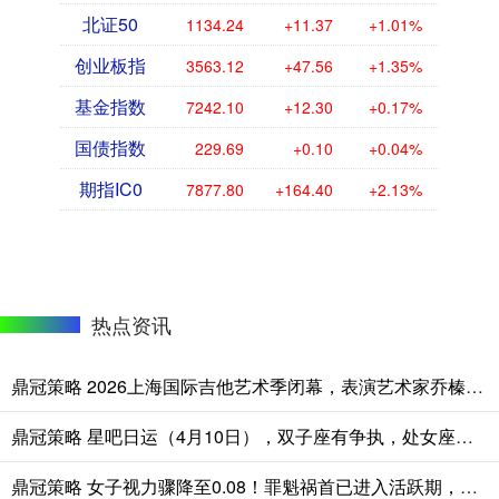
北证50
1134.24
+11.37
+1.01%
创业板指
3563.12
+47.56
+1.35%
基金指数
7242.10
+12.30
+0.17%
国债指数
229.69
+0.10
+0.04%
期指IC0
7877.80
+164.40
+2.13%
热点资讯
鼎冠策略 2026上海国际吉他艺术季闭幕，表演艺术家乔榛再现《魂断蓝桥》经典片段
鼎冠策略 星吧日运（4月10日），双子座有争执，处女座纠结，天蝎座气愤
鼎冠策略 女子视力骤降至0.08！罪魁祸首已进入活跃期，医生紧急提醒