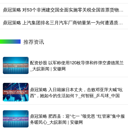
鼎冠策略 对53个非洲建交国全面实施零关税全国首票货物深圳通关
鼎冠策略 上汽集团排名三月汽车厂商销量第一为何遭遇质疑，质疑是否合理?
推荐资讯
配资炒股 以军称使用120枚导弹和炸弹空袭德黑兰
_大皖新闻 | 安徽网
鼎冠策略 入日籍嫁日本丈夫，击败邓亚萍大喊“吆
西”，她如今的生活如何？_何智丽_乒乓球_中国
鼎冠策略 肥西县：迎“七一 ”颂党恩 “红管家”集中服
务暖民心_大皖新闻 | 安徽网