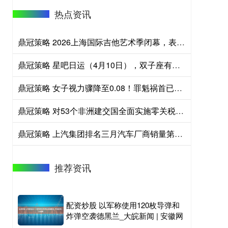
热点资讯
鼎冠策略 2026上海国际吉他艺术季闭幕，表演艺术家乔榛再现《魂断蓝桥》经典片段
鼎冠策略 星吧日运（4月10日），双子座有争执，处女座纠结，天蝎座气愤
鼎冠策略 女子视力骤降至0.08！罪魁祸首已进入活跃期，医生紧急提醒
鼎冠策略 对53个非洲建交国全面实施零关税全国首票货物深圳通关
鼎冠策略 上汽集团排名三月汽车厂商销量第一为何遭遇质疑，质疑是否合理?
推荐资讯
配资炒股 以军称使用120枚导弹和
炸弹空袭德黑兰_大皖新闻 | 安徽网