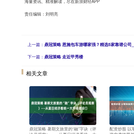
海量资讯、精准解读，尽在新浪财经APP
责任编辑：刘明亮
上一篇：
鼎冠策略 恩施包车游哪家强？精选5家靠谱公司_
下一篇：
鼎冠策略 走近甲秀楼
相关文章
鼎冠策略 暑期文旅里的“融”字诀（评
配资炒股 以