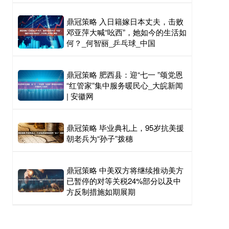
鼎冠策略 入日籍嫁日本丈夫，击败
邓亚萍大喊“吆西”，她如今的生活如
何？_何智丽_乒乓球_中国
鼎冠策略 肥西县：迎“七一 ”颂党恩
“红管家”集中服务暖民心_大皖新闻
| 安徽网
鼎冠策略 毕业典礼上，95岁抗美援
朝老兵为“孙子”拨穗
鼎冠策略 中美双方将继续推动美方
已暂停的对等关税24%部分以及中
方反制措施如期展期