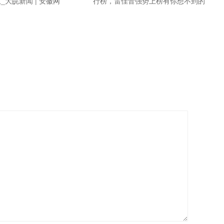
_大皖新闻 | 安徽网
行榜，雷佳音强势上榜有你想不到的