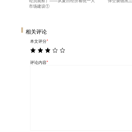
论员观察）——从夏日经济看统一大
弹空袭德黑兰
市场建设①
相关评论
本文评分
*
评论内容
*