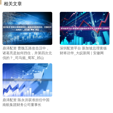
相关文章
鼎泽配资 曹魏五路攻击汉中，
深圳配资平台 新加坡总理黄循
诸葛亮是如何挡住，并第四次北
财将访华_大皖新闻 | 安徽网
伐的？_司马懿_蜀军_祁山
鼎泽配资 陈永洪获准担任中国
南航集团财务公司董事长