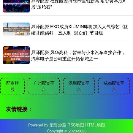
鼎泽配资 社保险资持仓市值创新高 耐心资本成A
股“压舱石”
鼎泽配资 EXO成员XIUMIN即将加入人气综艺《团
结才能踢4》_五人制_观众们_节目组
鼎泽配资 风华高科：暂未与小米汽车直接合作，
汽车电子是公司重点开拓领域之一
配资炒
广州配资平
深圳配资平
成都配资平
股
台
台
台
友情链接：
配资炒股
RSS地图
HTML地图
Powered by
Copyright
© 2023-2025