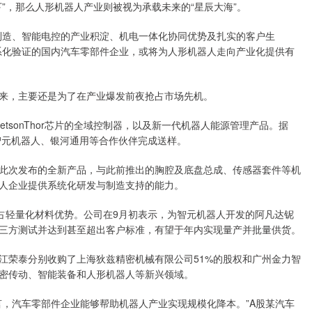
”，那么人形机器人产业则被视为承载未来的“星辰大海”。
制造、智能电控的产业积淀、机电一体化协同优势及扎实的客户生
系化验证的国内汽车零部件企业，或将为人形机器人走向产业化提供有
来，主要还是为了在产业爆发前夜抢占市场先机。
etsonThor芯片的全域控制器，以及新一代机器人能源管理产品。据
智元机器人、银河通用等合作伙伴完成送样。
此次发布的全新产品，与此前推出的胸腔及底盘总成、传感器套件等机
人企业提供系统化研发与制造支持的能力。
抢占轻量化材料优势。公司在9月初表示，为智元机器人开发的阿凡达铌
三方测试并达到甚至超出客户标准，有望于年内实现量产并批量供货。
江荣泰分别收购了上海狄兹精密机械有限公司51%的股权和广州金力智
精密传动、智能装备和人形机器人等新兴领域。
言，汽车零部件企业能够帮助机器人产业实现规模化降本。”A股某汽车