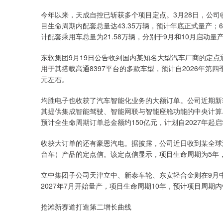
今年以来，天成自控已斩获多个项目定点。3月28日，公
目生命周期内配套总量达43.35万辆，预计年底正式量产
计配套乘用车总量为21.58万辆，分别于9月和10月启动量
东软集团9月19日公告收到国内某知名大型汽车厂商的定
用于其搭载高通8397平台的多款车型，预计自2026年第
元左右。
均胜电子也收获了汽车智能化业务的大额订单。公司近期新
其提供集成智能驾驶、智能网联与智能座舱功能的中央计算
预计全生命周期订单总金额约150亿元，计划自2027年起
收获大订单的还有豪恩汽电。据披露，公司近日收到某全球汽车
台车）产品的定点信。该定点信显示，项目生命周期为5年，预
立中集团子公司天津立中、新泰车轮、东安轻合金则在9月
2027年7月开始量产，项目生命周期10年，预计项目周期
抢滩新赛道打造第二增长曲线