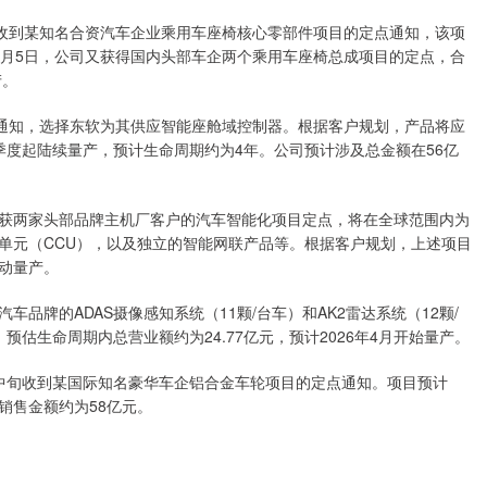
司收到某知名合资汽车企业乘用车座椅核心零部件项目的定点通知，该项
；6月5日，公司又获得国内头部车企两个乘用车座椅总成项目的定点，合
产。
点通知，选择东软为其供应智能座舱域控制器。根据客户规划，产品将应
四季度起陆续量产，预计生命周期约为4年。公司预计涉及总金额在56亿
获两家头部品牌主机厂客户的汽车智能化项目定点，将在全球范围内为
单元（CCU），以及独立的智能网联产品等。根据客户规划，上述项目
启动量产。
品牌的ADAS摄像感知系统（11颗/台车）和AK2雷达系统（12颗/
估生命周期内总营业额约为24.77亿元，预计2026年4月开始量产。
中旬收到某国际知名豪华车企铝合金车轮项目的定点通知。项目预计
内销售金额约为58亿元。