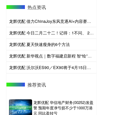
热点资讯
龙辉优配 借力ChinaJoy东风竞逐AI+内容赛道！浦东举办游戏微短剧产业推介会
龙辉优配 今日二月二十二！记得：1不问、 2不动、 3不借，马年鸿运当头
龙辉优配 夏天快速瘦身的6个方法
龙辉优配 新华视点｜数字福建启新程 智“绘”八闽新图景
龙辉优配 沃尔沃ES90／EX90将于4月15日发布
推荐资讯
龙辉优配 华信地产财务(00252)发盈
警 预期年度净亏损不少于1000万港
元 同比盈转亏