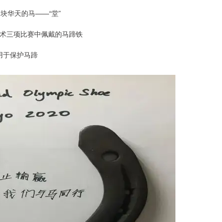
块华天的马——“堂”
术三项比赛中佩戴的马蹄铁
用于保护马蹄