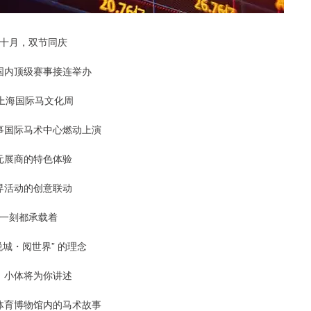
十月，双节同庆
国内顶级赛事接连举办
5上海国际马文化周
事国际马术中心燃动上演
元展商的特色体验
界活动的创意联动
一刻都承载着
悦城・阅世界” 的理念
，小体将为你讲述
体育博物馆内的马术故事