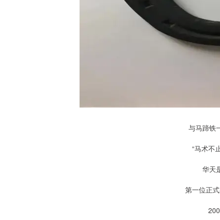
与马蹄铁
“马术不
华天
第一位正式
20