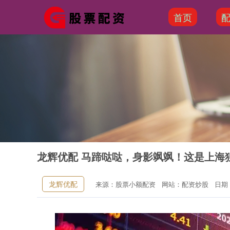
首页
龙辉优配 马蹄哒哒，身影飒飒！这是上海
龙辉优配
来源：股票小额配资
网站：配资炒股
日期：2