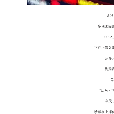
金秋
多项国际
202
正在上海久
从多
到跨
每
“跃马・
今天
珍藏在上海