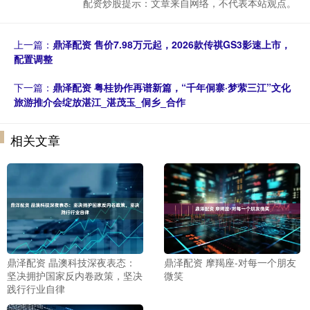
配资炒股提示：文章来自网络，不代表本站观点。
上一篇：
鼎泽配资 售价7.98万元起，2026款传祺GS3影速上市，
配置调整
下一篇：
鼎泽配资 粤桂协作再谱新篇，“千年侗寨·梦萦三江”文化
旅游推介会绽放湛江_湛茂玉_侗乡_合作
相关文章
鼎泽配资 晶澳科技深夜表态：
鼎泽配资 摩羯座-对每一个朋友
坚决拥护国家反内卷政策，坚决
微笑
践行行业自律