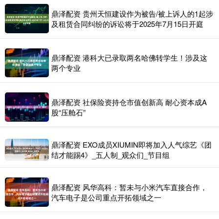
鼎泽配资 贵州天恒建设作为被告/被上诉人的1起涉
及租赁合同纠纷的诉讼将于2025年7月15日开庭
鼎泽配资 港科大已录取两名哈佛转学生！涉及这
两个专业
鼎泽配资 社保险资持仓市值创新高 耐心资本成A
股“压舱石”
鼎泽配资 EXO成员XIUMIN即将加入人气综艺《团
结才能踢4》_五人制_观众们_节目组
鼎泽配资 风华高科：暂未与小米汽车直接合作，
汽车电子是公司重点开拓领域之一